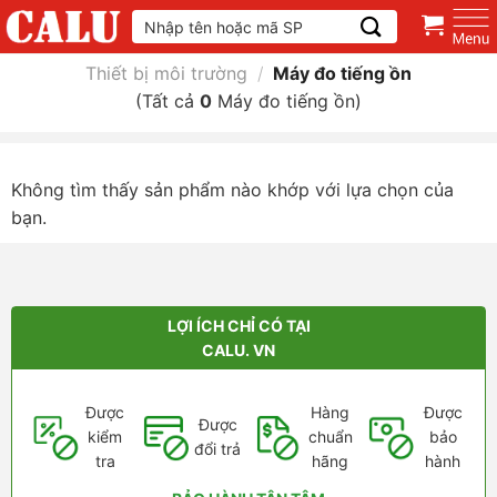
Skip
Tìm
kiếm:
to
content
Thiết bị môi trường
/
Máy đo tiếng ồn
(Tất cả
0
Máy đo tiếng ồn)
Không tìm thấy sản phẩm nào khớp với lựa chọn của
bạn.
LỢI ÍCH CHỈ CÓ TẠI
CALU. VN
Được
Hàng
Được
Được
kiểm
chuẩn
bảo
đổi trả
tra
hãng
hành