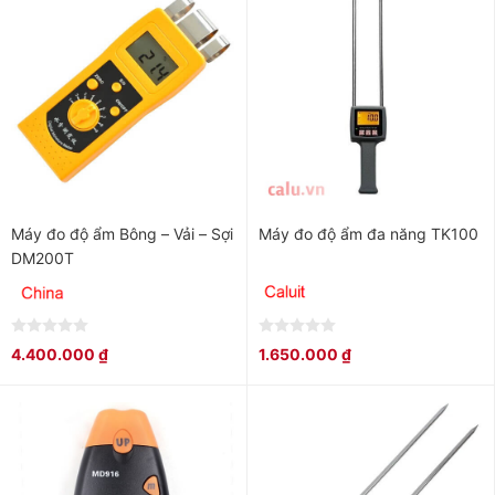
Máy đo độ ẩm Bông – Vải – Sợi
Máy đo độ ẩm đa năng TK100
DM200T
0
0
4.400.000
₫
1.650.000
₫
out
out
of
of
5
5