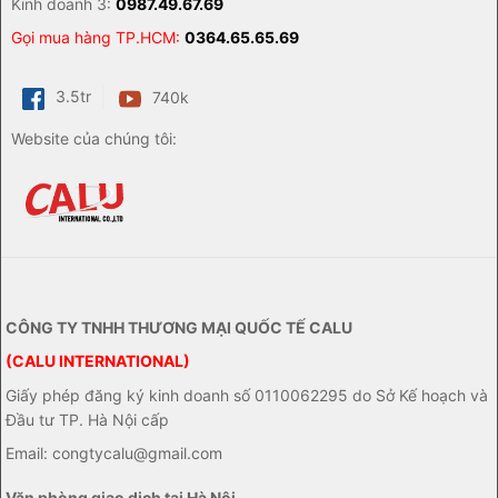
Kinh doanh 3:
0987.49.67.69
Gọi mua hàng TP.HCM:
0364.65.65.69
3.5tr
740k
Website của chúng tôi:
CÔNG TY TNHH THƯƠNG MẠI QUỐC TẾ CALU
(CALU INTERNATIONAL)
Giấy phép đăng ký kinh doanh số 0110062295 do Sở Kế hoạch và
Đầu tư TP. Hà Nội cấp
Email: congtycalu@gmail.com
Văn phòng giao dịch tại Hà Nội