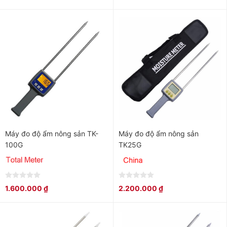
of
of
5
5
Máy đo độ ẩm nông sản TK-
Máy đo độ ẩm nông sản
100G
TK25G
0
0
1.600.000
₫
2.200.000
₫
out
out
of
of
5
5