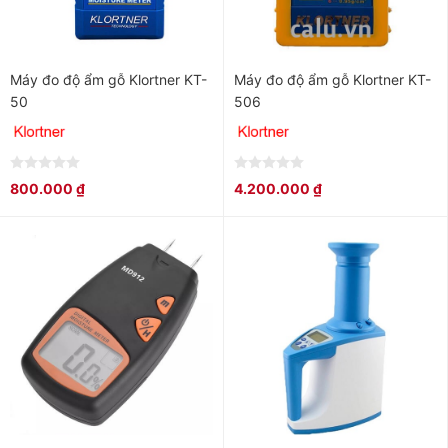
Máy đo độ ẩm gỗ Klortner KT-
Máy đo độ ẩm gỗ Klortner KT-
50
506
0
0
800.000
₫
4.200.000
₫
out
out
of
of
5
5