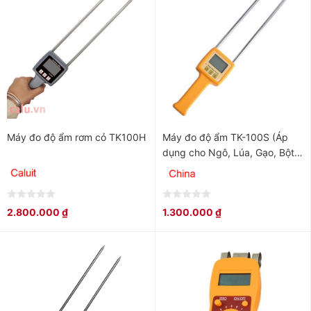
Máy đo độ ẩm rơm cỏ TK100H
Máy đo độ ẩm TK-100S (Áp
dụng cho Ngô, Lúa, Gạo, Bột
mì, Đậu)
0
0
2.800.000
₫
1.300.000
₫
out
out
of
of
5
5