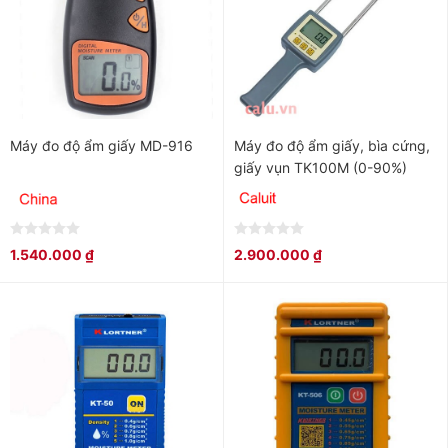
Máy đo độ ẩm giấy MD-916
Máy đo độ ẩm giấy, bìa cứng,
giấy vụn TK100M (0-90%)
0
0
1.540.000
₫
2.900.000
₫
out
out
of
of
5
5