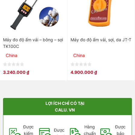
Máy đo độ ẩm vải – bông – sợi
Máy đo độ ẩm vải, sợi, da JT-T
TK100C
0
0
3.240.000
₫
4.900.000
₫
out
out
of
of
5
5
LỢI ÍCH CHỈ CÓ TẠI
CALU. VN
Được
Hàng
Được
Được
kiểm
chuẩn
bảo