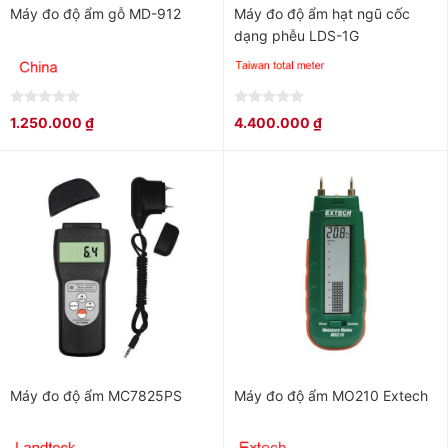
Máy đo độ ẩm gỗ MD-912
Máy đo độ ẩm hạt ngũ cốc
dạng phễu LDS-1G
0
0
1.250.000
₫
4.400.000
₫
out
out
of
of
5
5
Máy đo độ ẩm MC7825PS
Máy đo độ ẩm MO210 Extech