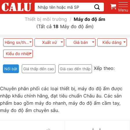
Skip
Tìm
kiếm:
to
content
Thiết bị môi trường
/
Máy đo độ ẩm
(Tất cả
18
Máy đo độ ẩm)
Hãng sx/thương hiệu
Xuất xứ
Giá bán
Kiểu dáng
Kiểu đo nhiệt
Xếp theo:
Nổi bật
Giá thấp đến cao
Giá cao đến thấp
Chuyên phân phối các loại thiết bị, máy đo độ ẩm được
nhập khẩu chính hãng, đạt tiêu chuẩn Châu âu. Các sản
phẩm bao gồm máy đo nhanh, máy đo độ ẩm cầm tay,
máy đo độ ẩm chuyên sâu.