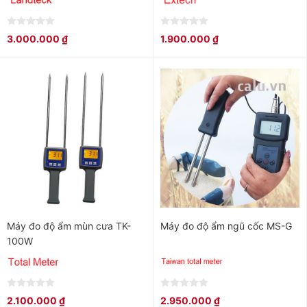
0
0
3.000.000
₫
1.900.000
₫
out
out
of
of
5
5
Máy đo độ ẩm mùn cưa TK-
Máy đo độ ẩm ngũ cốc MS-G
100W
0
0
2.100.000
₫
2.950.000
₫
out
out