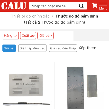
Skip
Tìm
kiếm:
to
content
Thiết bị đo chính xác
/
Thước đo độ bám dính
(Tất cả
2
Thước đo độ bám dính)
Hãng sx/thương hiệu
Xuất xứ
Giá bán
Xếp theo:
Nổi bật
Giá thấp đến cao
Giá cao đến thấp