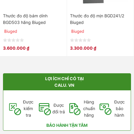
Thước đo độ bám dính
Thước đo độ mịn BGD241/2
BGD503 hãng Biuged
Biuged
0
0
3.600.000
₫
3.300.000
₫
out
out
of
of
5
5
LỢI ÍCH CHỈ CÓ TẠI
CALU. VN
Được
Hàng
Được
Được
kiểm
chuẩn
bảo
đổi trả
tra
hãng
hành
BẢO HÀNH TẬN TÂM