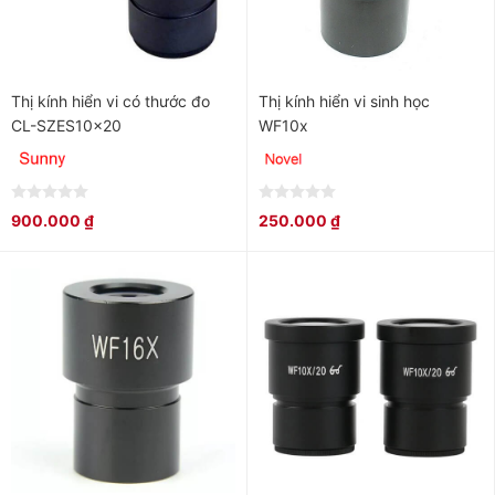
Thị kính hiển vi có thước đo
Thị kính hiển vi sinh học
CL-SZES10x20
WF10x
0
0
900.000
₫
250.000
₫
out
out
of
of
5
5