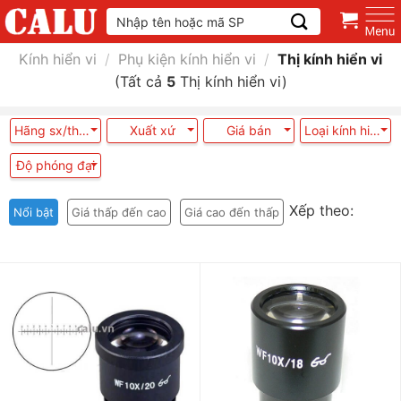
Skip
Tìm
kiếm:
to
content
Kính hiển vi
/
Phụ kiện kính hiển vi
/
Thị kính hiển vi
(Tất cả
5
Thị kính hiển vi)
Hãng sx/thương hiệu
Xuất xứ
Giá bán
Loại kính hiển vi
Độ phóng đại
Xếp theo:
Nổi bật
Giá thấp đến cao
Giá cao đến thấp