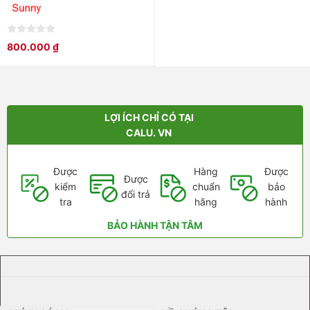
0
800.000
₫
out
of
5
LỢI ÍCH CHỈ CÓ TẠI
CALU. VN
Được
Hàng
Được
Được
kiểm
chuẩn
bảo
đổi trả
tra
hãng
hành
BẢO HÀNH TẬN TÂM