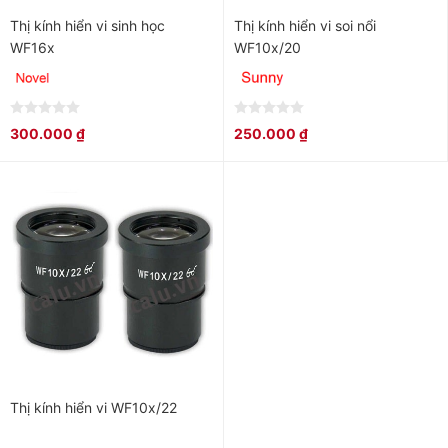
Thị kính hiển vi sinh học
Thị kính hiển vi soi nổi
WF16x
WF10x/20
0
0
300.000
₫
250.000
₫
out
out
of
of
5
5
Thị kính hiển vi WF10x/22